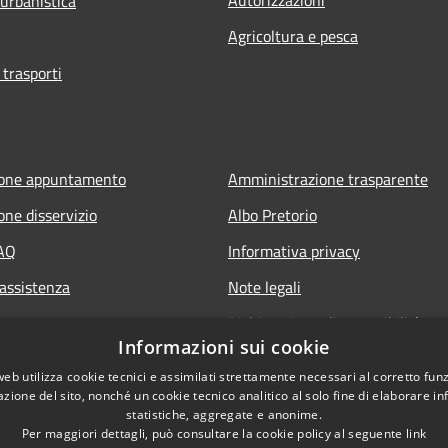
 urbanistica
Agricoltura e pesca
 trasporti
ione appuntamento
Amministrazione trasparente
one disservizio
Albo Pretorio
FAQ
Informativa privacy
 assistenza
Note legali
Dichiarazione di accessibilità
Informazioni sui cookie
Accesso Riservato Forze di Poliz
web utilizza cookie tecnici e assimilati strettamente necessari al corretto fu
Archivio vecchio sito
azione del sito, nonché un cookie tecnico analitico al solo fine di elaborare i
statistiche, aggregate e anonime.
Per maggiori dettagli, può consultare la cookie policy al seguente
link