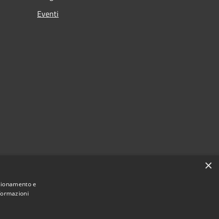
Eventi
×
ia
nzionamento e
nformazioni