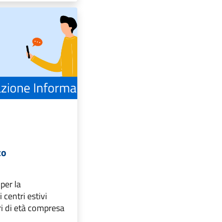
co
per la
 centri estivi
i di età compresa