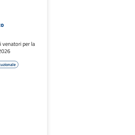
co
i venatori per la
2026
tuzionale