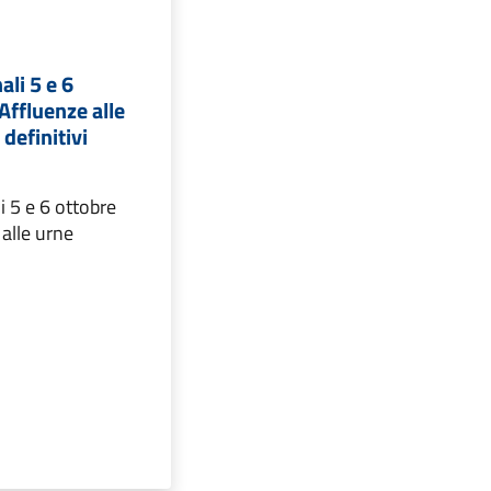
ali 5 e 6
Affluenze alle
 definitivi
i 5 e 6 ottobre
alle urne