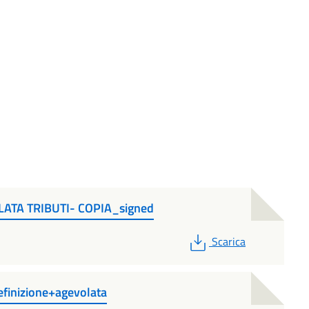
LATA TRIBUTI- COPIA_signed
PDF
Scarica
inizione+agevolata