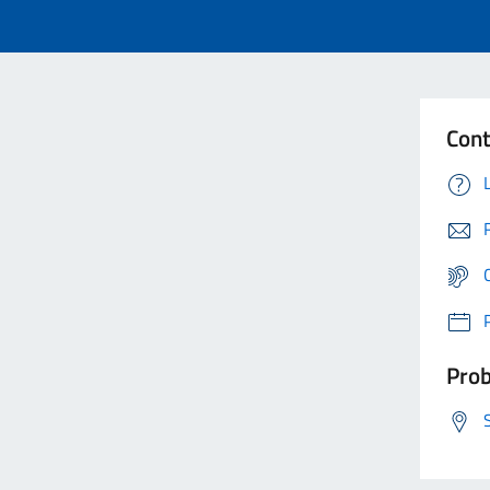
Cont
Prob