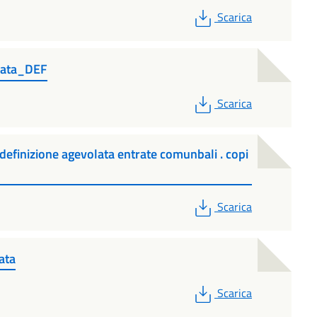
PDF
Scarica
lata_DEF
PDF
Scarica
efinizione agevolata entrate comunbali . copi
PDF
Scarica
ata
PDF
Scarica