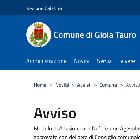
Salta al contenuto principale
Regione Calabria
Comune di Gioia Tauro
Amministrazione
Novità
Servizi
Vivere 
Home
>
Novità
>
Avvisi
>
Comune
>
Avviso
Avviso
Modulo di Adesione alla Definizione Agevolat
approvato con delibera di Consiglio comunale